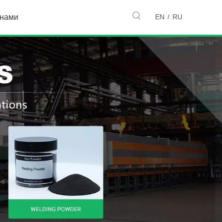
EN
/
RU
 нами