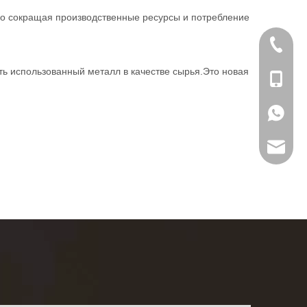
но сокращая производственные ресурсы и потребление
+86-21-
ть использованный металл в качестве сырья.Это новая
+86178
+86178
info@lw